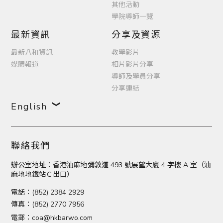
其他活動
學院導師一覽
最新資訊
分享及資源
最新八和資訊
教學影片
媒體報道
相片影片分享
導師及學員分享
分享連結
English
聯絡我們
辦公室地址：香港油麻地彌敦道 493 號展望大廈 4 字樓 A 室（油
麻地地鐵站Ｃ出口）
電話：(852) 2384 2929
傳真：(852) 2770 7956
電郵：
coa@hkbarwo.com