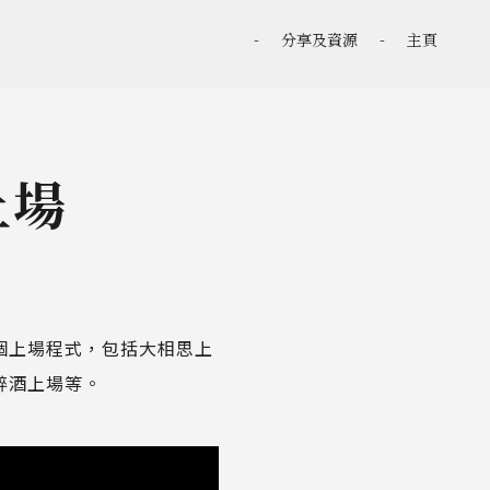
-
分享及資源
-
主頁
上場
個上場程式，包括大相思上
醉酒上場等。