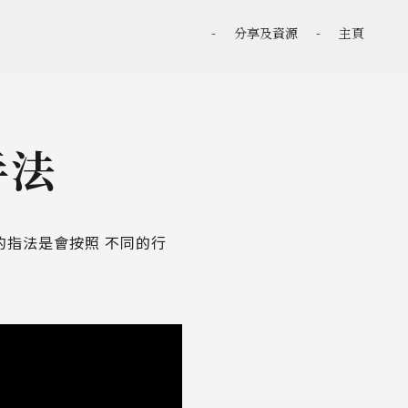
-
分享及資源
-
主頁
手法
指法是會按照 不同的行