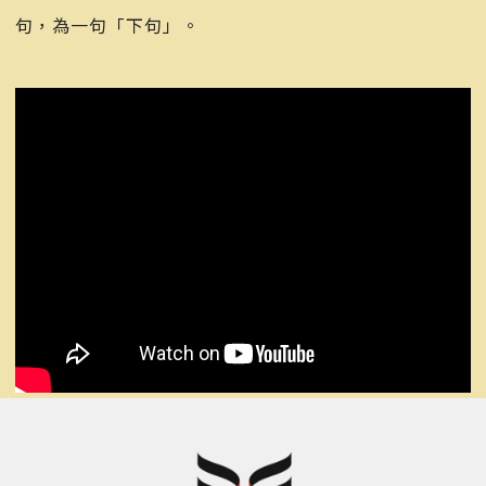
句，為一句「下句」。