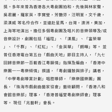
獎。多年來曾為香港各大粵劇團拍和，先後與林家聲，
吳君麗，羅家英，李寶瑩，芳艷芬，汪明荃，文千歲，
梁漢威 等名伶合作，並遠赴星馬，台灣，澳洲，美加，
上海等地演出。擔任多個粵劇團及唱片的音樂領導及/或
音樂設計，劇團包括「福陞」、「漢風」、「富榮華
」、「千群」、「紅虹」、「金英華」「朗暉」等。 並
曾任香港電台第五台「戲曲天地」節目主持人，「九七
回歸音樂節一百載香江粵韻情」指揮及編曲，「香港中
樂團一一粵樂傾情」撰譜，「粵劇鑼鼓與排子」講者，
「中學粵劇導賞計劃」唱腔導師，「樂樂國樂團」團
長，「珠海市戲劇曲藝家協會」藝術顧問，「香港八和
會館音樂部」理事，「香港普福堂粵劇樂師會」理事
等。 現任「兆藝軒」會長。