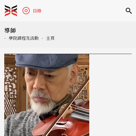
目錄
導師
-
學院課程及活動
-
主頁