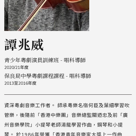
譚兆威
青少年粵劇演員訓練班 - 唱科導師
2020/21年度
保良局中學粵劇課程課程 - 唱科導師
2013至2016年度
資深粵劇音樂工作者。 師承粵樂名宿何臣及葉細學習吹
管樂，後隨前「香港中樂團」音樂總監關迺忠及前「廣
州音樂學院」小提琴老師湯龍學習作曲，鋼琴和小提
琴。 於1986年榮獲「香港青年音樂家大獎上一作曲