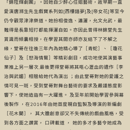
「錦陞輝劇團」。因她自少醉心任姐藝術，故早期一直
愛演唐滌生先生戲寶系列如[西樓錯夢]及[帝女花]等至今
仍令觀眾津津樂道。她扮相俊逸、瀟灑，允文允武，最
難得是長靠短打都能揮灑自如。亦因此曾得林錦堂先生
賞識而傾囊相授，在學習其間亦師亦友結下了不解之
緣，堂哥在往後三年內為她精心導了［青蛇］、［瓊花
仙子］及［怒海情鴛］等精彩劇目，成功地使其演藝事
業推上另一層次,最後更得堂哥將其嘔心瀝血的遺作［李
治與武媚］相贈給她代為演出 ；由此堂哥對她的愛護之
情可見一斑，受到堂哥對舞台藝術的要求及嚴謹態度影
響下，使她造詣有一大躍進。 及至年前開始學習參與幕
後製作 ，在2016年由她首度親自監製及導演的新編劇
［花木蘭］， 其大膽創意卻又不失傳統的戲曲風格，受
到各方面之讚賞， 口碑載道 ， 她的多才多藝令她成為