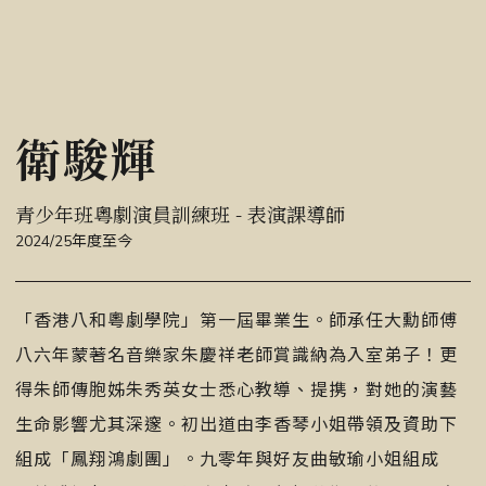
衛駿輝
青少年班粵劇演員訓練班 - 表演課導師
2024/25年度至今
「香港八和粵劇學院」第一屆畢業生。師承任大勳師傅
八六年蒙著名音樂家朱慶祥老師賞識納為入室弟子！更
得朱師傳胞姊朱秀英女士悉心教導、提携，對她的演藝
生命影響尤其深邃。初出道由李香琴小姐帶領及資助下
組成「鳳翔鴻劇團」。九零年與好友曲敏瑜小姐組成