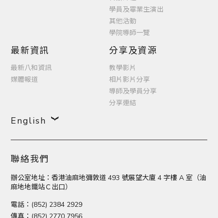
學員及畢業生演出
其他活動
學院導師一覽
最新資訊
分享及資源
最新八和資訊
教學影片
媒體報道
相片影片分享
導師及學員分享
分享連結
English
聯絡我們
辦公室地址：香港油麻地彌敦道 493 號展望大廈 4 字樓 A 室（油
麻地地鐵站Ｃ出口）
電話：(852) 2384 2929
傳真：(852) 2770 7956