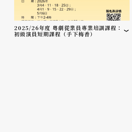
2025/26年度 粵劇從業員專業培訓課程：
初級演員短期課程（手下梅香）