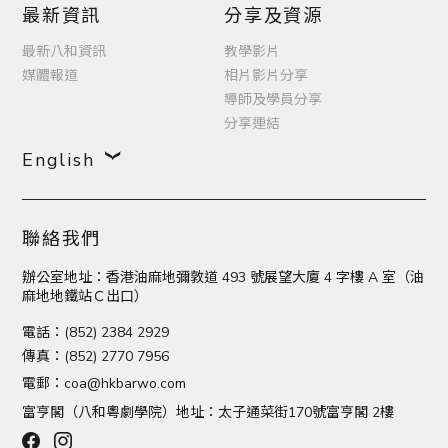
最新資訊
分享及資源
最新八和資訊
教學影片
媒體報道
相片影片分享
導師及學員分享
分享連結
English
聯絡我們
辦公室地址：香港油麻地彌敦道 493 號展望大廈 4 字樓 A 室（油
麻地地鐵站Ｃ出口）
電話：(852) 2384 2929
傳真：(852) 2770 7956
電郵：
coa@hkbarwo.com
富亨閣（八和粵劇學院）地址：太子通菜街170號富亨閣 2樓