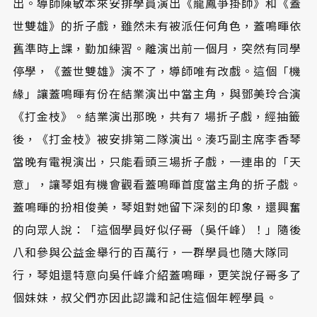
出。導師陳敏本來安排學員演出《龍鳳爭掛帥》和《蓋
世雙雄》的折子戲，雖然未有被派任何角色，蓋鳴暉依
舊準時上課，勤加練習。離演出前一個月，突然有同學
停學，《蓋世雙雄》演不了，導師唯有改戲。這個「機
緣」讓蓋鳴暉有份在結業演出中當主角，與鄧美玲合演
《打金枝》。結業演出那晚，共有7 場折子戲，經抽籤
後，《打金枝》被安排第二隊演出。湊巧副主席李香琴
當晚有電視演出，只能看頭三場折子戲，一連串的「天
意」，讓琴姐有機會觀看蓋鳴暉首度當主角的折子戲。
蓋鳴暉的扮相俊美，琴姐對她留下深刻的印象，還興奮
的向眾人說：「這個學員好似仔哥（吳仟峰）！」隨後
八和參與公益金舉行的百萬行，一群學員也隨大隊同
行，琴姐還特意向吳仟峰介紹蓋鳴暉，更笑說仔哥多了
個妹妹，叔父們亦因此認識和記住這個年輕學員。