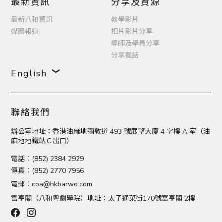
最新資訊
分享及資源
最新八和資訊
教學影片
媒體報道
相片影片分享
導師及學員分享
分享連結
English
聯絡我們
辦公室地址：香港油麻地彌敦道 493 號展望大廈 4 字樓 A 室（油
麻地地鐵站Ｃ出口）
電話：(852) 2384 2929
傳真：(852) 2770 7956
電郵：
coa@hkbarwo.com
富亨閣（八和粵劇學院）地址：太子通菜街170號富亨閣 2樓