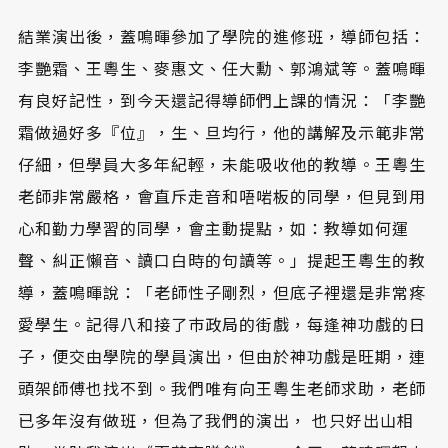
結業演出後，蓋鳴暉參加了學院的進修班，導師包括：
李艷霜、王粵生、麥惠文、任大勳、郭鴻斌等。蓋鳴暉
有良好記性，到今天還記得導師們上課的情況：「李艷
霜做過好多『位』，生、旦均行，他的講解及示範非常
仔細，但學員大多年紀輕，未能吸收他的教導。王粵生
老師非常嚴格，會直斥走音和唔啱板的同學，但見到用
心和勤力學習的同學，會主動提點，如：教導如何運
聲、糾正懶音、讀口白時的句讀等。」提起王粵生的教
導，蓋鳴暉說：「老師性子剛烈，但底子裡還是非常疼
愛學生。記得八和接了巿政局的街戲，每逢神功戲的日
子，便交由學院的學員演出，但由於神功戲是旺期，連
頭架師傅也找不到。我們唯有向王粵生老師求助，老師
已多年沒有做班，但為了我們的演出， 也只好出山相