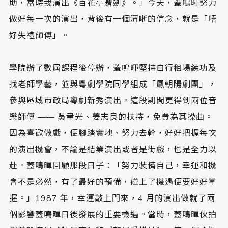
助，當時我演出《百花亭贈劍》。」今天，蓋鳴暉努力
做好每一次的演出，背後有一個清晰的信念，就是「唔
好失禮師傅」。
學院辦了數屆課程後停辦，蓋鳴暉堅持自行租場練功及
找老師學藝，並與粵劇學院同學組成「鳳朝陽劇團」，
參與區域巿政局粵劇新秀演出。這段期間更得到兩位音
樂師傅 —— 吳聿光、姜志良的扶持，免費為其操曲。
因為喜歡做戲，便腳踏實地、努力去幹，好好把握每次
的演出機會，不論是結業演出或者是街戲，也是全力以
赴。蓋鳴暉回顧那段日子：「努力裝備自己，幸運和機
會不是必然，有了最好的預備，碰上了機遇便要好好掌
握。」1987 年，幸運敲上門來，4 月的演出做就了兩
個影響蓋鳴暉日後發展的重要機遇。當時，蓋鳴暉伙拍