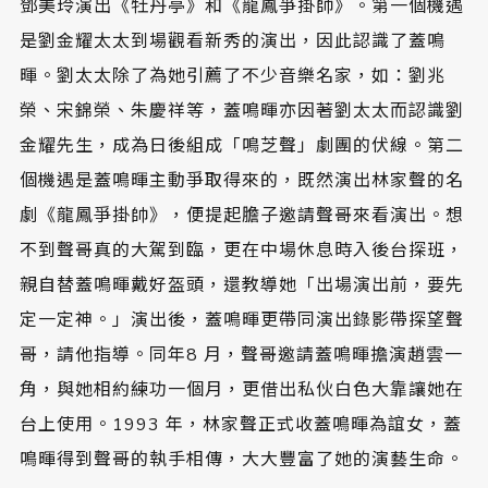
鄧美玲演出《牡丹亭》和《龍鳳爭掛帥》。第一個機遇
是劉金耀太太到場觀看新秀的演出，因此認識了蓋鳴
暉。劉太太除了為她引薦了不少音樂名家，如：劉兆
榮、宋錦榮、朱慶祥等，蓋鳴暉亦因著劉太太而認識劉
金耀先生，成為日後組成「鳴芝聲」劇團的伏線。第二
個機遇是蓋鳴暉主動爭取得來的，既然演出林家聲的名
劇《龍鳳爭掛帥》，便提起膽子邀請聲哥來看演出。想
不到聲哥真的大駕到臨，更在中場休息時入後台探班，
親自替蓋鳴暉戴好盔頭，還教導她「出場演出前，要先
定一定神。」演出後，蓋鳴暉更帶同演出錄影帶探望聲
哥，請他指導。同年8 月，聲哥邀請蓋鳴暉擔演趙雲一
角，與她相約練功一個月，更借出私伙白色大靠讓她在
台上使用。1993 年，林家聲正式收蓋鳴暉為誼女，蓋
鳴暉得到聲哥的執手相傳，大大豐富了她的演藝生命。