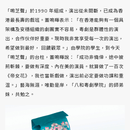
「鳴芝聲」於1990 年組成，演出從未間斷，已成為香
港最長壽的戲班。蓋鳴暉表示：「在香港能夠有一個具
架構及安穩組織的劇團實不容易，粵劇是群體性的演
出，合作伙伴好重要。現時我非常享受每一次的演出，
希望做到最好， 回饋觀眾。」由學院的學生，到今天
「鳴芝聲」的台柱，蓋鳴暉說：「成功非僥倖，途中披
荊斬棘，要做有深度、內在美的演員。就算做了一百次
《帝女花》，我也當新戲做，演出前必定要做功課和重
温。」藝海無涯，唯勤是岸，「八和粵劇學院」的師弟
妹，共勉之。