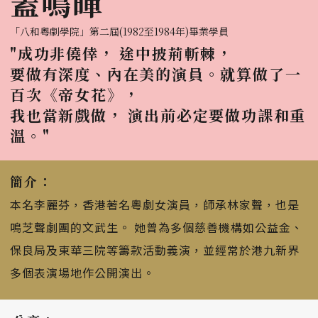
蓋鳴暉
「八和粵劇學院」第二屆(1982至1984年)畢業學員
"成功非僥倖， 途中披荊斬棘，
要做有深度、內在美的演員。就算做了一
百次《帝女花》，
我也當新戲做， 演出前必定要做功課和重
溫。"
簡介：
本名李麗芬，香港著名粵劇女演員，師承林家聲，也是
鳴芝聲劇團的文武生。 她曾為多個慈善機構如公益金、
保良局及東華三院等籌款活動義演，並經常於港九新界
多個表演場地作公開演出。