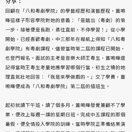
分享：
回顧在「八和粵劇學院」的學藝經歷和演藝歷程，蓋鳴
暉這樣子形容學院對她的意義：「是踏出（粵劇）的第
一步，接著便是長跑，勇往直前，不停學習！」從小學
開始，已經喜歡粵劇，中三那年在報紙上得知「八和粵
劇學院」有粵劇課程，儘管當時第二屆的課程已開始，
也登門報名。面試的主考是音樂大師王粵生，蓋鳴暉還
記得當時王粵生考量她應學習哪個行當，初生之犢的她
理直氣壯地回答：「我是來學做戲的。」交了學費，蓋
鳴暉便成為「八和粵劇學院」第二屆的插班生。
起初就讀下午班，讀了個多月，蓋鳴暉發覺兼顧不了學
業，便改上每週一課的星期日班。完成中五課程的那個
暑假，便全情投入學院的訓練，當時學院正準備結業演