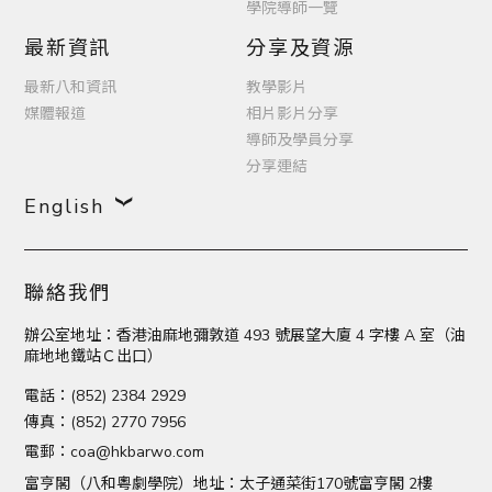
學院導師一覽
最新資訊
分享及資源
最新八和資訊
教學影片
媒體報道
相片影片分享
導師及學員分享
分享連結
English
聯絡我們
辦公室地址：香港油麻地彌敦道 493 號展望大廈 4 字樓 A 室（油
麻地地鐵站Ｃ出口）
電話：(852) 2384 2929
傳真：(852) 2770 7956
電郵：
coa@hkbarwo.com
富亨閣（八和粵劇學院）地址：太子通菜街170號富亨閣 2樓