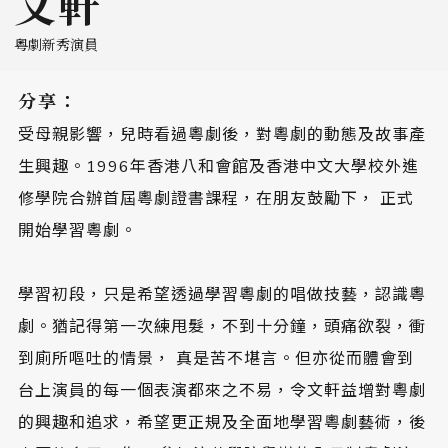
文軒
粵劇新秀演員
分享：
受母親影響，兒時看過粵劇後，對粵劇的動態及故事產
生興趣。1996年香港八和會館及香港中文大學校外進
修學院合辦首屆粵劇證書課程，在朋友鼓勵下， 正式
開始學習粵劇。
學習初段，只是希望透過學習粵劇的唱做技藝，認識粵
劇。猶記得第一次練甩髮，不到十分鐘，頭痛欲裂，衝
到廁所嘔吐的情景， 真是苦不堪言。但亦從而體會到
台上演員的每一個表演都來之不易，令文軒益增對粵劇
的興趣和追求，希望更正規及全面地學習粵劇藝術，後