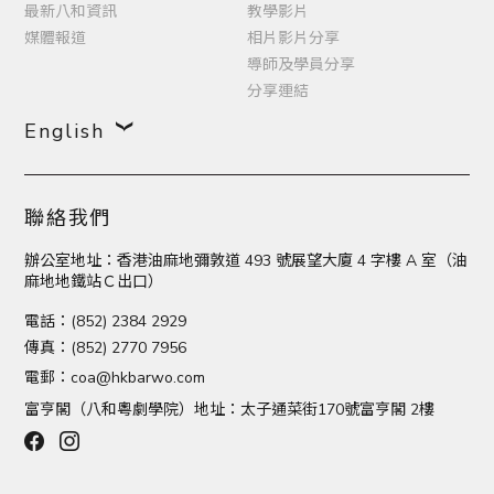
最新八和資訊
教學影片
媒體報道
相片影片分享
導師及學員分享
分享連結
English
聯絡我們
辦公室地址：香港油麻地彌敦道 493 號展望大廈 4 字樓 A 室（油
麻地地鐵站Ｃ出口）
電話：(852) 2384 2929
傳真：(852) 2770 7956
電郵：
coa@hkbarwo.com
富亨閣（八和粵劇學院）地址：太子通菜街170號富亨閣 2樓