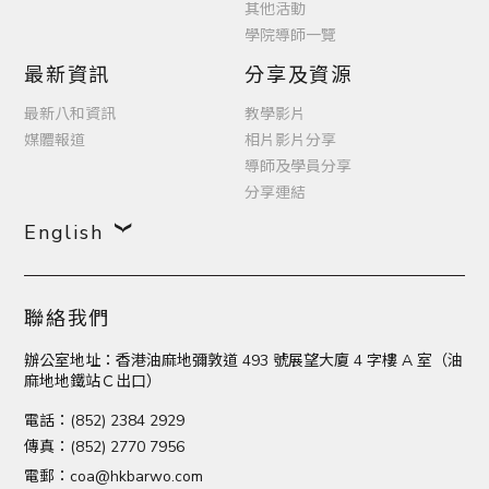
其他活動
學院導師一覽
最新資訊
分享及資源
最新八和資訊
教學影片
媒體報道
相片影片分享
導師及學員分享
分享連結
English
聯絡我們
辦公室地址：香港油麻地彌敦道 493 號展望大廈 4 字樓 A 室（油
麻地地鐵站Ｃ出口）
電話：(852) 2384 2929
傳真：(852) 2770 7956
電郵：
coa@hkbarwo.com