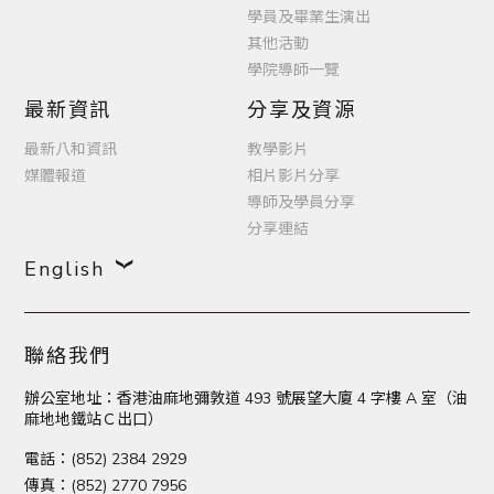
學員及畢業生演出
其他活動
學院導師一覽
最新資訊
分享及資源
最新八和資訊
教學影片
媒體報道
相片影片分享
導師及學員分享
分享連結
English
聯絡我們
辦公室地址：香港油麻地彌敦道 493 號展望大廈 4 字樓 A 室（油
麻地地鐵站Ｃ出口）
電話：(852) 2384 2929
傳真：(852) 2770 7956