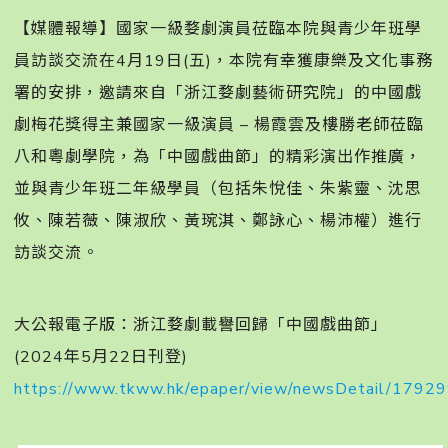
【媒體報導】國家一級婺劇演員莅臨本院與青少年班學
員訪談交流󠀠在4月19日(五)，本院有幸獲康樂及文化事務
署的安排，邀請來自「浙江婺劇藝術研究院」的中國戲
劇梅花獎得主兼國家一級演員 – 楊霞雲及樓勝老師莅臨
八和粵劇學院，為「中國戲曲節」的精彩演出作推廣，
並與青少年班二年級學員（包括朱悅佳、朱紫靈、沈思
攸、陳若薇、陳淑欣、黃琬淇、鄭詠心、楊沛權）進行
訪談交流。󠀠
大公報電子版：浙江婺劇載譽回歸「中國戲曲節」
(2024年5月22日刊登)
https://www.tkww.hk/epaper/view/newsDetail/179