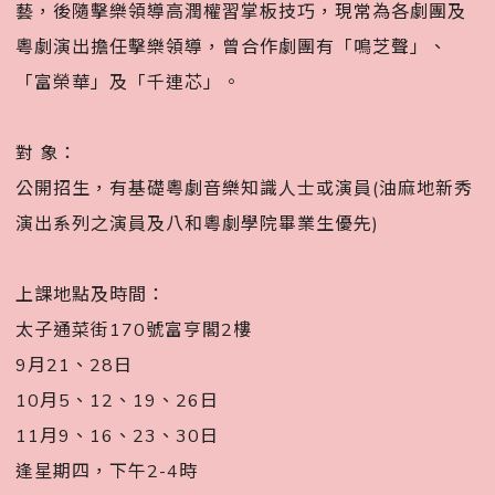
藝，後隨擊樂領導高潤權習掌板技巧，現常為各劇團及
粵劇演出擔任擊樂領導，曾合作劇團有「鳴芝聲」、
「富榮華」及「千連芯」。󠀠
󠀠
對 象：
公開招生，有基礎粵劇音樂知識人士或演員(油麻地新秀
演出系列之演員及八和粵劇學院畢業生優先)󠀠
󠀠
上課地點及時間：
太子通菜街170號富亨閣2樓
9月21、28日
10月5、12、19、26日
11月9、16、23、30日
逢星期四，下午2-4時󠀠