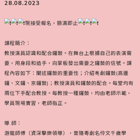
28.08.2023
現接受報名，額滿即止
󠀠
課程簡介：
教授演員認識和配合鑼鼓。在舞台上根據自己的表演需
要，用身段和造手，向掌板發出需要之鑼鼓的信號。課
程內容如下：闡述鑼鼓的重要性；介紹粤劇鑼鼓(高邊
鑼、文鑼、京鑼鼓)；教授演員和鑼鼓的配合。每堂均有
兩位下手配合教授。每教授一種鑼鼓，均由老師示範，
學員現埸實習，老師指正。󠀠
󠀠
導 師：
游龍師傅（資深擊樂領導），曾隨粵劇名伶文千歲學