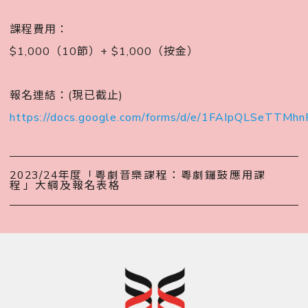
󠀠
課程費用：
$1,000（10節）+ $1,000（按金）󠀠
󠀠
報名連結：(現已截止)
https://docs.google.com/forms/d/e/1FAIpQLSeT
2023/24年度「粵劇音樂課程：粵劇鑼鼓應用課
程󠀠」大綱及報名表格