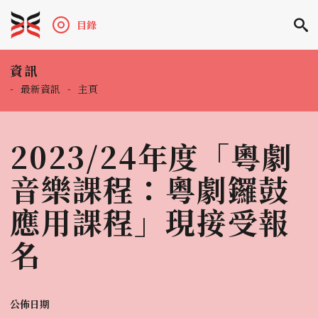
目錄
資訊
-
最新資訊
-
主頁
2023/24年度「粵劇
音樂課程：粵劇鑼鼓
應用課程󠀠」現接受報
名
公佈日期