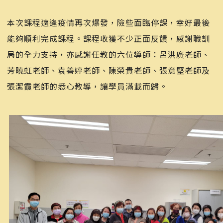
本次課程適逢疫情再次爆發，險些面臨停課，幸好最後
能夠順利完成課程。課程收獲不少正面反饋，感謝職訓
局的全力支持，亦感謝任教的六位導師：呂洪廣老師、
芳曉虹老師、袁善婷老師、陳榮貴老師、張意堅老師及
張潔霞老師的悉心教導，讓學員滿載而歸。