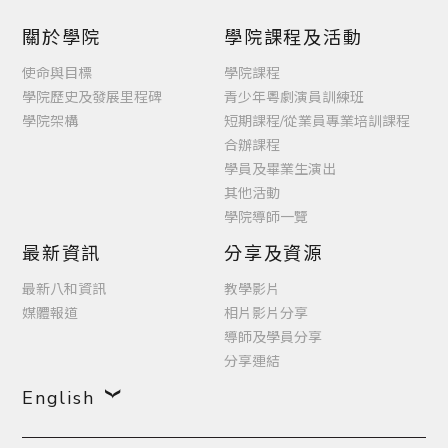
關於學院
學院課程及活動
使命與目標
學院課程
學院歷史及發展里程碑
青少年粵劇演員訓練班
學院架構
短期課程/從業員專業培訓課程
合辦課程
學員及畢業生演出
其他活動
學院導師一覽
最新資訊
分享及資源
最新八和資訊
教學影片
媒體報道
相片影片分享
導師及學員分享
分享連結
English