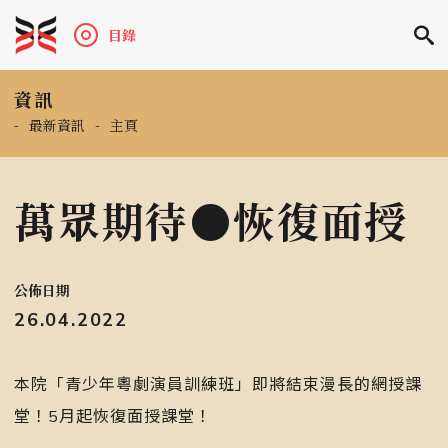
目錄
資訊
-
最新資訊
-
主頁
萬眾期待●恢復面授
公佈日期
26.04.2022
本院「青少年粵劇演員訓練班」即將結束漫長的網授課
堂！5月起恢復面授課堂！