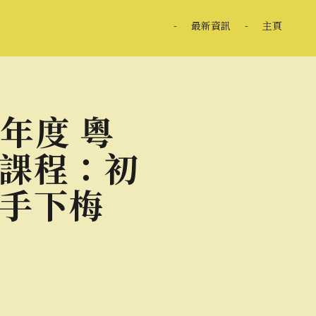
-
最新資訊
-
主頁
6年度 粵
課程：初
手下梅