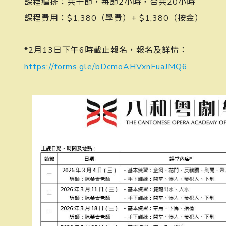
課程編排：共十節，每節2小時，合共20小時
課程費用：$1,380（學費）+ $1,380（按金）
󠀠󠀠
*2月13日下午6時截止報名，報名及詳情：
https://forms.gle/bDcmoAHVxnFuaJMQ6