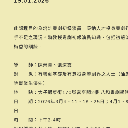
19.01.2026
此課程目的為培訓粵劇初級演員，吸納人才投身粵劇
手不足之現況。將教授粵劇初級演員知識，包括初級
梅香的訓練。
󠀠
導 師：陳榮貴、張潔霞
對 象：有粵劇基礎及有意投身粵劇界之人士（油
院畢業生優先）
地 點：太子通菜街170號富亨閣2樓 八和粵劇學
日 期：2026年3月4、11、18、25日；4月1、9
日
時 間：下午2-4時