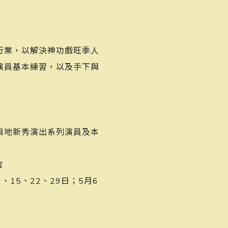
行業，以解決神功戲旺季人
演員基本練習，以及手下與
麻地新秀演出系列演員及本
院
、15、22、29日；5月6