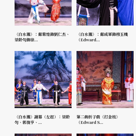
《白水灘》：鄺紫煌飾劉仁杰、
《白水灘》：鄺成軍飾穆玉機
梁齡匀飾徐...
（Edward...
《白水灘》謝幕（左起）：梁齡
第二齣折子戲《打金枝》
匀、郭俊亨、...
（Edward S...