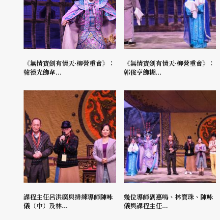
《無情寶劍有情天·柳營重會》：
《無情寶劍有情天·柳營重會》：
韓德光飾韋...
郭俊亨飾糊...
課程主任呂洪廣與排練導師陳咏
幾位導師劉惠鳴、林寶珠、陳咏
儀（中）及林...
儀與課程主任...