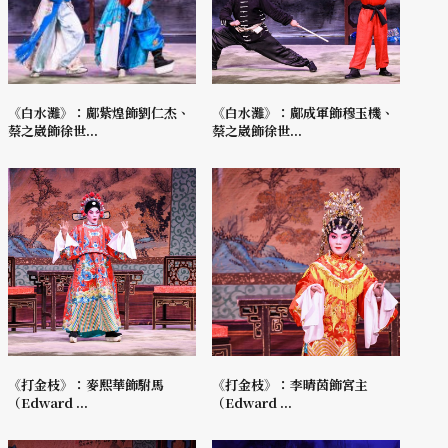
《白水灘》：鄺紫煌飾劉仁杰、
《白水灘》：鄺成軍飾穆玉機、
蔡之崴飾徐世...
蔡之崴飾徐世...
《打金枝》：麥熙華飾駙馬
《打金枝》：李晴茵飾宮主
（Edward ...
（Edward ...