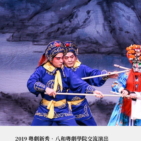
2019 粵劇新秀•八和粵劇學院交流演出