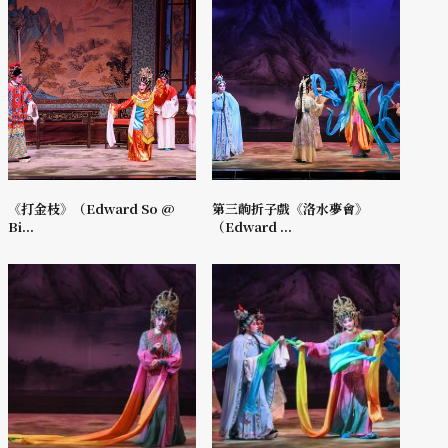
《打金枝》（Edward So @
第三齣折子戲《洛水夢會》
Bi...
（Edward ...