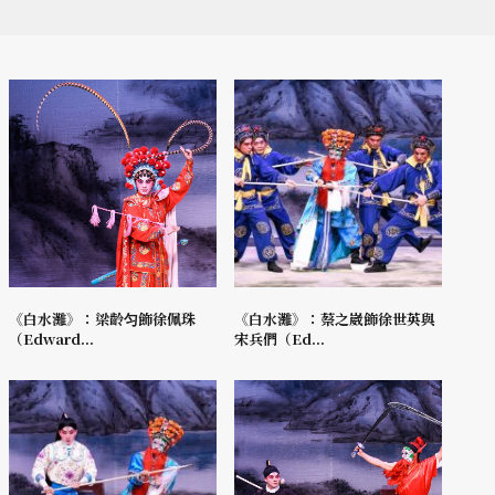
《白水灘》：梁齡匀飾徐佩珠
《白水灘》：蔡之崴飾徐世英與
（Edward...
宋兵們（Ed...