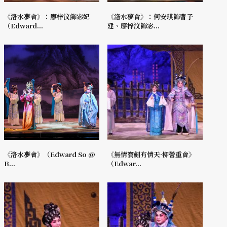
《洛水夢會》：廖梓汶飾宓妃
《洛水夢會》：何安琪飾曹子
（Edward...
建、廖梓汶飾宓...
《洛水夢會》（Edward So @
《無情寶劍有情天·柳營重會》
B...
（Edwar...