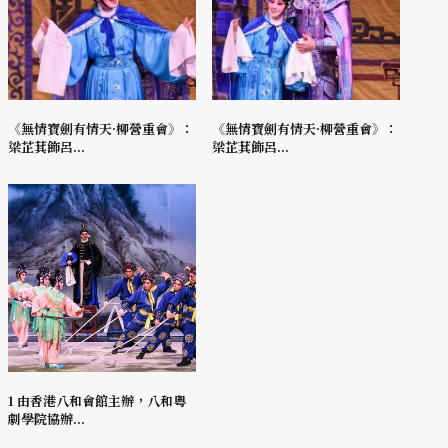
《無情寶劍有情天·柳營重會》：
《無情寶劍有情天·柳營重會》：
梁芷萁飾呂...
梁芷萁飾呂...
1 由香港八和會館主辦，八和粵
劇學院協辦...