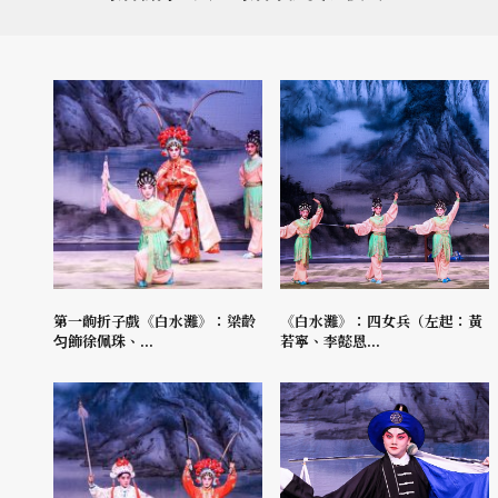
第一齣折子戲《白水灘》：梁齡
《白水灘》：四女兵（左起：黃
匀飾徐佩珠、...
若寧、李懿恩...