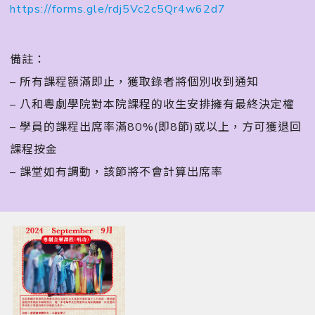
https://forms.gle/rdj5Vc2c5Qr4w62d7
備註：
– 所有課程額滿即止，獲取錄者將個別收到通知
– 八和粵劇學院對本院課程的收生安排擁有最終決定權
– 學員的課程出席率滿80%(即8節)或以上，方可獲退回
課程按金
– 課堂如有調動，該節將不會計算出席率