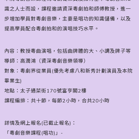
識之人士而設，課程邀請資深粵劇拍和師傅教授，進一
步增加學員對粵劇音樂，主要是唱功的知識儲備，以及
提高學員配合粵劇拍和的演唱技巧水平。
內容：教授粵曲演唱，包括曲牌體的大、小調及牌子等
導師：高潤鴻（資深粵劇音樂領導）
對象：粵劇界從業員(優先考慮八和新秀計劃演員及本院
畢業生)
地點：太子通菜街170號富亨閣2樓
課程編排：共十節，每節2小時，合共20小時
詳情及網上報名(已截止報名)：
「粵劇音樂課程(唱功)」-