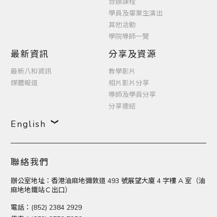
合辦課程
學員及畢業生演出
其他活動
學院導師一覽
最新資訊
分享及資源
最新八和資訊
教學影片
媒體報道
相片影片分享
導師及學員分享
分享連結
English
聯絡我們
辦公室地址：香港油麻地彌敦道 493 號展望大廈 4 字樓 A 室（油
麻地地鐵站Ｃ出口）
電話：(852) 2384 2929