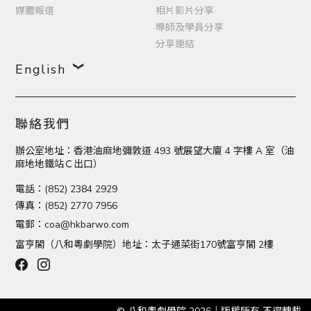
媒體報道
相片影片分享
導師及學員分享
分享連結
English
聯絡我們
辦公室地址：香港油麻地彌敦道 493 號展望大廈 4 字樓 A 室（油
麻地地鐵站Ｃ出口）
電話：(852) 2384 2929
傳真：(852) 2770 7956
電郵：
coa@hkbarwo.com
富亨閣（八和粵劇學院）地址：太子通菜街170號富亨閣 2樓