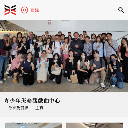
目錄
青少年班參觀戲曲中心
-
分享及資源
-
主頁