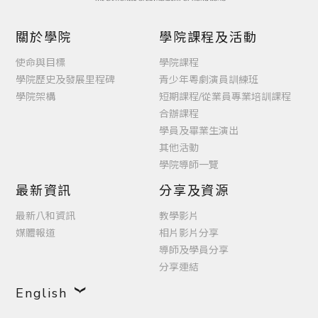
關於學院
學院課程及活動
使命與目標
學院課程
學院歷史及發展里程碑
青少年粵劇演員訓練班
學院架構
短期課程/從業員專業培訓課程
合辦課程
學員及畢業生演出
其他活動
學院導師一覽
最新資訊
分享及資源
最新八和資訊
教學影片
媒體報道
相片影片分享
導師及學員分享
分享連結
English