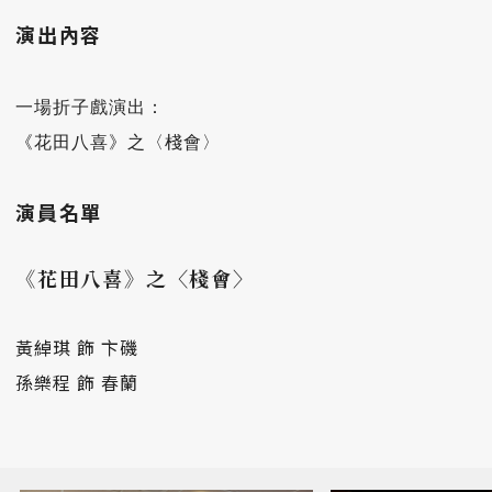
演出內容
一場折子戲演出：

演員名單
《花田八喜》之〈棧會〉
黃綽琪 飾 卞磯
孫樂程 飾 春蘭