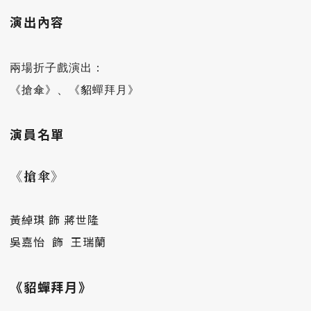
演出內容
兩場折子戲演出：

演員名單
《搶傘
》
黃綽琪 飾 蔣世隆
吳嘉怡 飾 王瑞蘭
《貂蟬拜月》