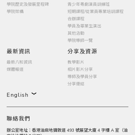
學院歷史及發展里程碑
青少年粵劇演員訓練班
學院架構
短期課程/從業員專業培訓課程
合辦課程
學員及畢業生演出
其他活動
學院導師一覽
最新資訊
分享及資源
最新八和資訊
教學影片
媒體報道
相片影片分享
導師及學員分享
分享連結
English
聯絡我們
辦公室地址：香港油麻地彌敦道 493 號展望大廈 4 字樓 A 室（油