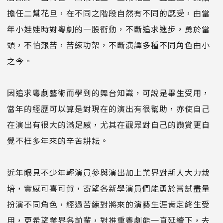
擔任二幫花旦，在不同之階段自然有不同的感受，由當
年小娃娃時對粵劇的一股衝動，不斷追求進步，勇於當
頭，不怕艱苦，苦練功架，不斷演譯多種不同角色由小
之今。
因追求粵劇藝術而學到的舞台知識，可說是畢生受用，
當年的經歷可以算是對現在的演出有很幫助，亦使自己
在演出有很大的滿足感，尤其在觀眾對自己的讚賞更自
覺不枉多年來的辛苦耕耘。
近年眼見不少年輕演員參與演出加上業界對新人大力栽
培，實感可喜可賀，寄望各新學演員們能勇於嘗試盡量
扮演不同角色，經過苦練對將來的演藝生涯肯定終生受
用，更希望業界各前輩，對推重粵劇能一直延續下，去