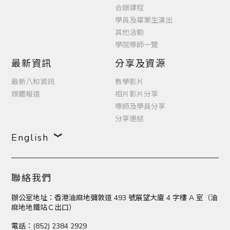
合辦課程
學員及畢業生演出
其他活動
學院導師一覽
最新資訊
分享及資源
最新八和資訊
教學影片
媒體報道
相片影片分享
導師及學員分享
分享連結
English
聯絡我們
辦公室地址：香港油麻地彌敦道 493 號展望大廈 4 字樓 A 室（油
麻地地鐵站Ｃ出口）
電話：(852) 2384 2929