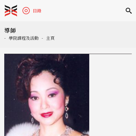
目錄
導師
-
學院課程及活動
-
主頁