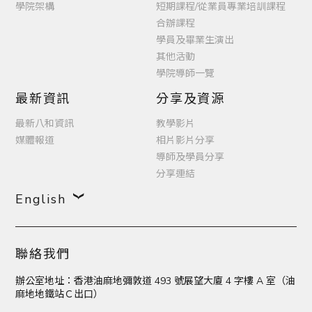
學院架構
短期課程/從業員專業培訓課程
合辦課程
學員及畢業生演出
其他活動
學院導師一覽
最新資訊
分享及資源
最新八和資訊
教學影片
媒體報道
相片影片分享
導師及學員分享
分享連結
English
聯絡我們
辦公室地址：香港油麻地彌敦道 493 號展望大廈 4 字樓 A 室（油
麻地地鐵站Ｃ出口）