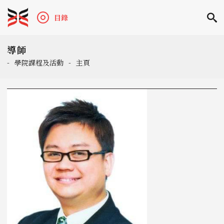
目錄
導師
-
學院課程及活動
-
主頁