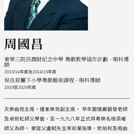
周國昌
東華三院呂潤財紀念中學 粵劇教學協作計劃 - 唱科導
師
2013/14年度及2014/15年度
保良局屬下小學粵劇藝術課程 - 唱科導師
2019至2025年度
天樂曲苑主席，鍾峯樂苑副主席。 早年跟隨嚴觀發老師
及卓劍虹師父學藝，至一九九八年正式拜粵樂名宿梁權
師父為師。 蒙誼父盧軾先生等前輩指導，對拍和及唱曲