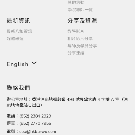
其他活動
學院導師一覽
最新資訊
分享及資源
最新八和資訊
教學影片
媒體報道
相片影片分享
導師及學員分享
分享連結
English
聯絡我們
辦公室地址：香港油麻地彌敦道 493 號展望大廈 4 字樓 A 室（油
麻地地鐵站Ｃ出口）
電話：(852) 2384 2929
傳真：(852) 2770 7956
電郵：
coa@hkbarwo.com