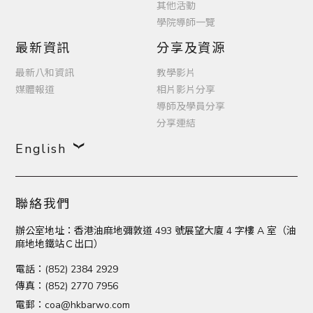
其他活動
學院導師一覽
最新資訊
分享及資源
最新八和資訊
教學影片
媒體報道
相片影片分享
導師及學員分享
分享連結
English
聯絡我們
辦公室地址：香港油麻地彌敦道 493 號展望大廈 4 字樓 A 室（油
麻地地鐵站Ｃ出口）
電話：(852) 2384 2929
傳真：(852) 2770 7956
電郵：
coa@hkbarwo.com