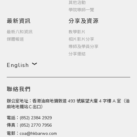
其他活動
學院導師一覽
最新資訊
分享及資源
最新八和資訊
教學影片
媒體報道
相片影片分享
導師及學員分享
分享連結
English
聯絡我們
辦公室地址：香港油麻地彌敦道 493 號展望大廈 4 字樓 A 室（油
麻地地鐵站Ｃ出口）
電話：(852) 2384 2929
傳真：(852) 2770 7956
電郵：
coa@hkbarwo.com