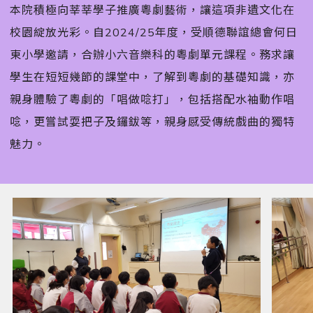
本院積極向莘莘學子推廣粵劇藝術，讓這項非遺文化在
校園綻放光彩。自2024/25年度，受順德聯誼總會何日
東小學邀請，合辦小六音樂科的粵劇單元課程。󠀠務求讓
學生在短短幾節的課堂中，了解到粵劇的基礎知識，亦
親身體驗了粵劇的「唱做唸打」，包括搭配水袖動作唱
唸，更嘗試耍把子及鑼鈸等，親身感受傳統戲曲的獨特
魅力。󠀠