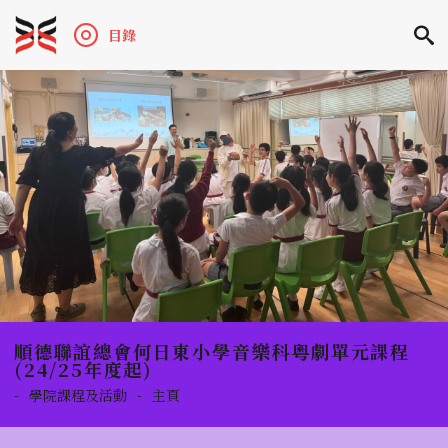
目錄
順德聯誼總會何日東小學音樂科粵劇單元課程
(24/25年度起)
-
學院課程及活動
-
主頁