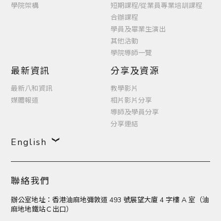
學院架構
短期課程/從業員專業培訓課程
合辦課程
學員及畢業生演出
其他活動
學院導師一覽
最新資訊
分享及資源
最新八和資訊
教學影片
媒體報道
相片影片分享
導師及學員分享
分享連結
English
聯絡我們
辦公室地址：香港油麻地彌敦道 493 號展望大廈 4 字樓 A 室（油
麻地地鐵站Ｃ出口）