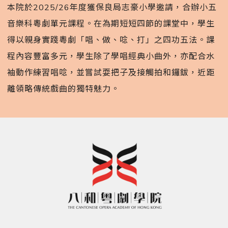
本院於2025/26年度獲保良局志豪小學邀請，合辦小五
音樂科粵劇單元課程。在為期短短四節的課堂中，學生
得以親身實踐粵劇「唱、做、唸、打」之四功五法。課
程內容豐富多元，學生除了學唱經典小曲外，亦配合水
袖動作練習唱唸，並嘗試耍把子及接觸拍和鑼鈸，近距
離領略傳統戲曲的獨特魅力。