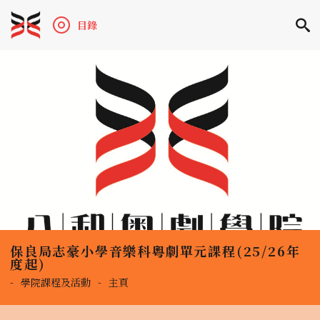
目錄
保良局志豪小學音樂科粵劇單元課程(25/26年
度起)
-
學院課程及活動
-
主頁