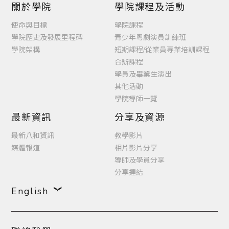
關於學院
學院課程及活動
使命與目標
學院課程
學院歷史及發展里程碑
青少年粵劇演員訓練班
學院架構
短期課程/從業員專業培訓課程
合辦課程
學員及畢業生演出
其他活動
學院導師一覽
最新資訊
分享及資源
最新八和資訊
教學影片
媒體報道
相片影片分享
導師及學員分享
分享連結
English