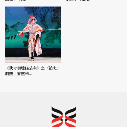
《狄青與雙陽公主》之〈追夫〉
劇照：麥熙華...