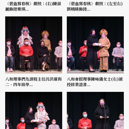
《碧血寫春秋》劇照：(右)陳淑
《碧血寫春秋》劇照：(左至右)
麗飾陸紫瑛...
劉曉晴飾陸...
八和理事們及課程主任呂洪廣與
八和會館理事陳咏儀女士(右)頒
二、四年級學...
授修業證書...