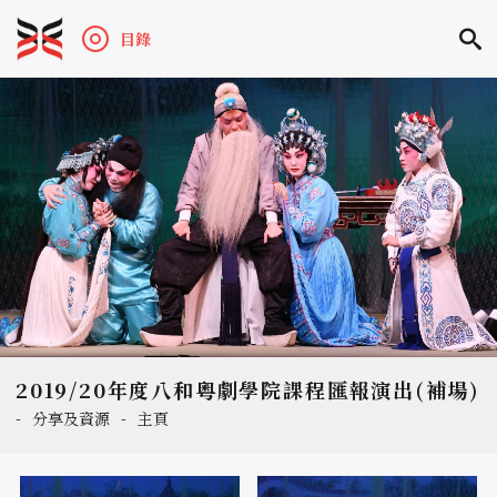
目錄
2019/20年度八和粵劇學院課程匯報演出(補場)
-
分享及資源
-
主頁