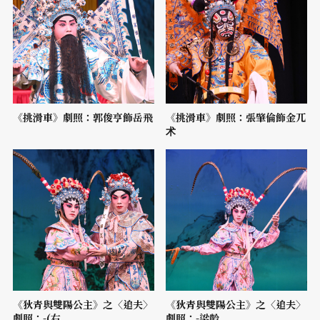
《挑滑車》劇照：郭俊亨飾岳飛
《挑滑車》劇照：張肇倫飾金兀
术
《狄青與雙陽公主》之〈追夫〉
《狄青與雙陽公主》之〈追夫〉
劇照：-(右...
劇照：-梁齡...