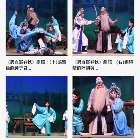
《碧血寫春秋》劇照：(上)張肇
《碧血寫春秋》劇照：(右)劉曉
倫飾鍾于君...
晴飾陸劍英...