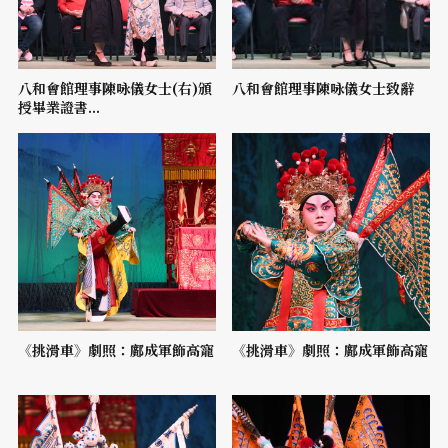
八和會館理事陳咏儀女士(右)頒
八和會館理事陳咏儀女士致辭
授畢業證書...
《挑滑車》劇照：鄺成軍飾高寵
《挑滑車》劇照：鄺成軍飾高寵