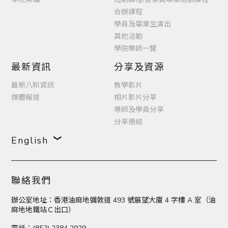
合辦課程
學員及畢業生演出
其他活動
學院導師一覽
最新資訊
分享及資源
最新八和資訊
教學影片
媒體報道
相片影片分享
導師及學員分享
分享連結
English
聯絡我們
辦公室地址：香港油麻地彌敦道 493 號展望大廈 4 字樓 A 室（油
麻地地鐵站Ｃ出口）