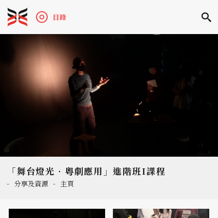
目錄
「舞台燈光•粵劇應用」進階班I課程
-
分享及資源
-
主頁