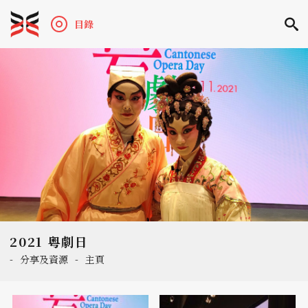
目錄
2021 粵劇日
-
分享及資源
-
主頁