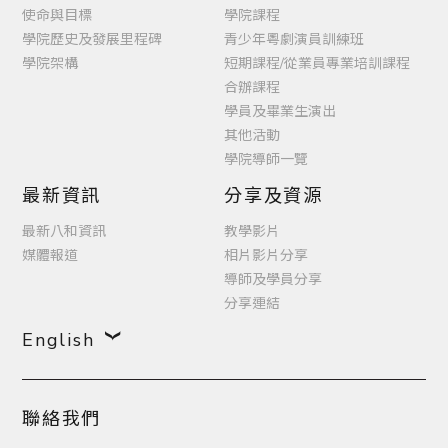
使命與目標
學院課程
學院歷史及發展里程碑
青少年粵劇演員訓練班
學院架構
短期課程/從業員專業培訓課程
合辦課程
學員及畢業生演出
其他活動
學院導師一覽
最新資訊
分享及資源
最新八和資訊
教學影片
媒體報道
相片影片分享
導師及學員分享
分享連結
English
聯絡我們