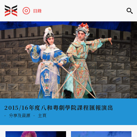
目錄
2015/16年度八和粵劇學院課程匯報演出
-
分享及資源
-
主頁