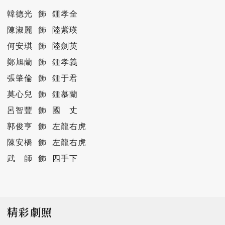
韓德光 飾 鍾孝全

陳淑麗 飾 陸紫瑛

何安琪 飾 陸劍英

鄭旭蘭 飾 鍾孝義

張肇倫 飾 鍾于君

莫心兒 飾 鍾慕蘭

呂智豐 飾 國　丈

郭俊亨 飾 左龍右虎

陳安橋 飾 左龍右虎

武　師 飾 四手下
精彩劇照