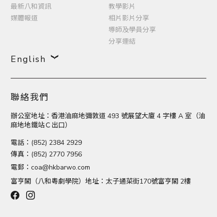
最新八和資訊
教學影片
媒體報道
相片影片分享
導師及學員分享
分享連結
English
聯絡我們
辦公室地址：香港油麻地彌敦道 493 號展望大廈 4 字樓 A 室（油
麻地地鐵站Ｃ出口）
電話：(852) 2384 2929
傳真：(852) 2770 7956
電郵：
coa@hkbarwo.com
富亨閣（八和粵劇學院）地址：太子通菜街170號富亨閣 2樓