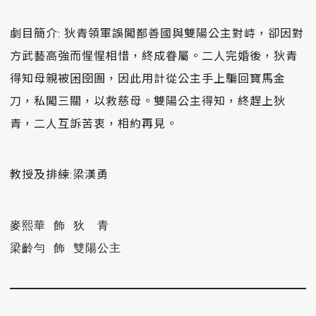
劇目簡介: 狄青領軍誤闖鄯善國與雙陽公主對峙，卻因對
方武藝高強而惺惺相惜，終成眷屬。二人完婚後，狄青
得知母親被困囹圄，因此用計從公主手上騙回寶馬金
刀，私闖三關，以救慈母。雙陽公主得知，終趕上狄
青，二人互訴苦衷，相約再見。
教授及排練:梁漢勇
麥熙華 飾 狄　青

梁齡勻 飾 雙陽公主