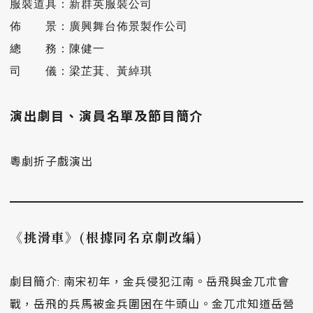
服裝道具：新群英服裝公司

佈　　​景：廣興舞台佈景製作公司

總​　　​務：陳健一

司​　　​儀：梁芷萁、黃綽琪
演出劇目、演員名單及節目簡介
粵劇折子戲演出
《挑滑車》(根據同名京劇改編)
劇目簡介: 南宋初年，金兵侵犯江南。岳飛與金兀朮會
戰，岳飛的兵馬被金兵圍困在牛頭山。金兀朮知道岳營