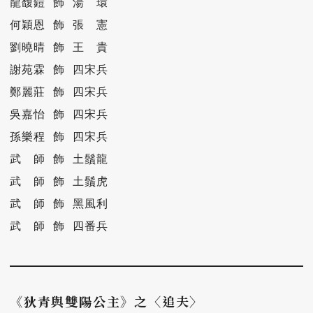
龍馥鎧 飾 湯　環

何穎恩 飾 張　憲

劉曉晴 飾 王　貴

謝苑霖 飾 四宋兵

鄭麗莊 飾 四宋兵

吳嘉怡 飾 四宋兵

孫樂程 飾 四宋兵

武　師 飾 土鬚龍

武　師 飾 土鬚虎

武　師 飾 黑風利

武　師 飾 四番兵
《狄青與雙陽公主》之〈追夫〉