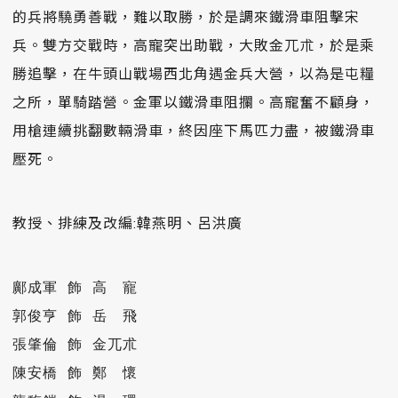
的兵將驍勇善戰，難以取勝，於是調來鐵滑車阻擊宋
兵。雙方交戰時，高寵突出助戰，大敗金兀朮，於是乘
勝追擊，在牛頭山戰場西北角遇金兵大營，以為是屯糧
之所，單騎踏營。金軍以鐵滑車阻攔。高寵奮不顧身，
用槍連續挑翻數輛滑車，終因座下馬匹力盡，被鐵滑車
壓死。
教授、排練及改編:韓燕明、呂洪廣
鄺成軍 飾 高　寵  

郭俊亨 飾 岳　飛

張肇倫 飾 金兀朮

陳安橋 飾 鄭　懷
