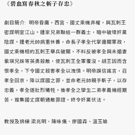
《碧血寫春秋之斬子存忠》
劇目簡介: 明帝昏庸，西宮、國丈乘機弄權，與瓦刺王
密謀明室江山。鍾家兄弟聯結一群義士，暗中破壞奸黨
陰謀。鍾老元帥病重休養，命長子孝全代掌邊關軍政，
國丈乘機相約瓦刺王舉兵破關，不料反被孝全與未婚妻
紫瑛兄妹等英勇殺敵，使瓦刺王全軍覆沒。胡王因而含
恨孝全，下令國丈殺害孝全以洩憤。明帝誤信謠言，召
孝全回京，降以謀國之罪，並命老元帥親手斬子，以存
忠義，孝全遂壯烈犧牲。後孝全之孿生二弟孝義幾經艱
苦，搜集國丈謀朝通敵罪證，終令奸黨伏法。
教授及排練:梁兆明、陳咏儀、廖國森、溫玉瑜