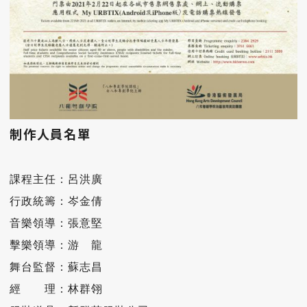
制作人員名單
課程主任：呂洪廣

行政統籌：岑金倩

音樂領導：張意堅

擊樂領導：游　龍

舞台監督：蘇志昌

經​　　理：林群翎
