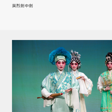
英烈劍中劍