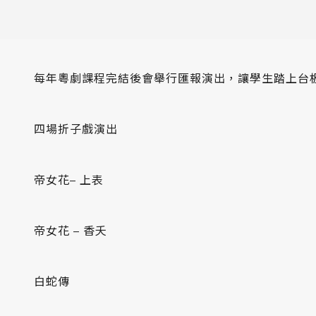
每年粵劇課程完結後會舉行匯報演出，讓學生踏上台
四場折子戲演出
帝女花– 上表
帝女花 – 香夭
白蛇傳