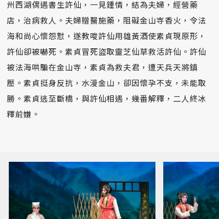
州西湖偶遇書生許仙，一見鍾情，結為夫婦，經營藥
店，治病救人。夫婦贈醫施藥，阻礙金山寺香火，令法
海和尚心懷怨懟，遂教唆許仙用雄黃酒使素貞現原形，
許仙卻被嚇死。素貞冒死盜取靈芝仙草救活許仙。許仙
被法海哄騙在金山寺，素貞為救夫君，遭天兵天將鎮
壓。素貞挺身反抗，水漫金山，卻因懷孕不支，未能取
勝。素貞逃至斷橋，與許仙相遇，幾番解釋，二人終冰
釋前嫌。