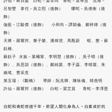
許仙－林貝嘉　白蛇－梁非同　青蛇－袁學慧　法海－
呂智豐　韋佗－吳立熙（後飾）   哪咤－吳倩衡（後
飾）

伽藍－江駿傑（後飾）  小和尚－譚穎倫、鄺梓煒（後
飾）

天將－羅耀邦、黎子樂、潘煒澄、馬甄蔚 　蝦、蟹－蘇
鈺橋、

蘇鈺子 水族－葉曦甯、李明慧（後飾）、吳子晴（後
飾）、吳思頴（後飾）、鄺純茵、李子蕊、李晴茵、朱
嬿瑤、曹采意

第五場：《斷橋》  導師：阮兆輝、陳咏儀、韓燕明

許仙－羅耀邦（後飾）　白蛇－梁芷萁　 青蛇－李澤恩
白蛇和青蛇修道千年，俯望人間化身為人。白素貞於杭