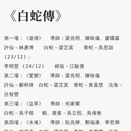
《白蛇傳》
第一場：《遊湖》  導師：梁兆明、陳咏儀、廖國森

許仙－林彥博　　白蛇－梁芷萁　　青蛇－吳思頴 
(23/12)；

李明慧 (24/12)　　稍翁－江駿傑

第二場：《驚變》  導師：梁兆明、陳咏儀

許仙－鄺梓煒　白蛇－梁芷萁　青蛇－黃嘉慧　法海－
呂智豐

第三場：《盜草》  導師：何家耀

白蛇－吳子晴　 鶴、鹿童－吳立熙、吳倩衡

第四場：《水淹》  導師：阮兆輝、鄭福康、寧哲輝
