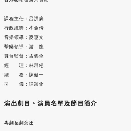
課程主任：呂洪廣

行政統籌：岑金倩

音樂領導：麥惠文

擊樂領導：游　龍

舞台監督：孟錦全

經　　理：林群翎

總　　務：陳健一

司　　儀：譚穎倫
演出劇目、演員名單及節目簡介
粵劇長劇演出