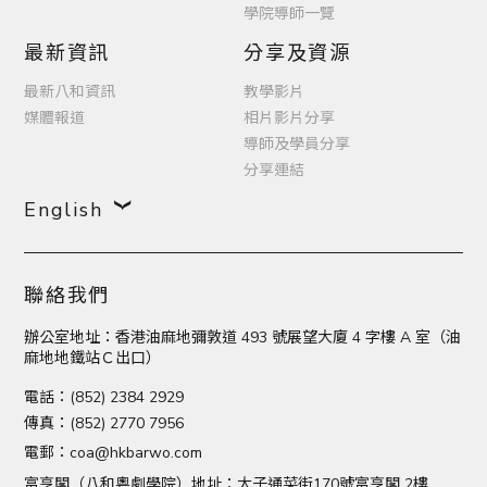
學院導師一覽
最新資訊
分享及資源
最新八和資訊
教學影片
媒體報道
相片影片分享
導師及學員分享
分享連結
English
聯絡我們
辦公室地址：香港油麻地彌敦道 493 號展望大廈 4 字樓 A 室（油
麻地地鐵站Ｃ出口）
電話：(852) 2384 2929
傳真：(852) 2770 7956
電郵：
coa@hkbarwo.com
富亨閣（八和粵劇學院）地址：太子通菜街170號富亨閣 2樓