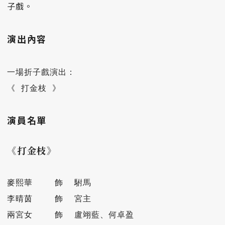
子戲。
演出內容
一場折子戲演出：

《 打金枝 》
演員名單
《打金枝》
麥熙華    飾  駙馬

李晴茵    飾  宮主

兩宮女    飾  盧翊藍、何卓盈