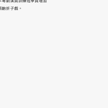
年粵劇演員訓練班學員增加
兩齣折子戲。