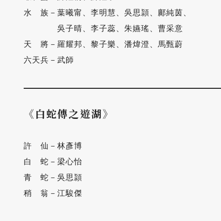
水　族－葉曦甯、李明慧、吳思頴、鄺純茵、

　　　　吳子晴、李子蕊、朱嬿瑤、曹采意

天　將－羅耀邦、黎子樂、潘煒澄、馬甄蔚

六天兵－武師
《白蛇傳之遊湖》
許　仙－林彥博

白　蛇－梁心怡

青　蛇－吳思頴

稍　翁－江駿傑