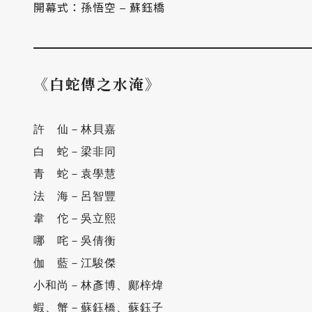
開幕式：孫悟空 – 蘇鈺橋
《白蛇傳之水淹》
許　仙－林貝嘉　

白　蛇－梁非同　

青　蛇－袁學慧　

法　海－呂智豐　

韋　佗－吳立熙  

哪　咤－吳倩衡  

伽　藍－江駿傑

小和尚－林彥博、鄺梓煒   　

蝦、蟹－蘇鈺橋、蘇鈺子
