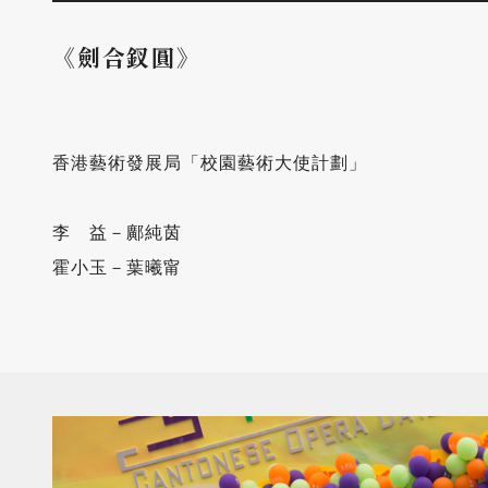
《劍合釵圓》
香港藝術發展局「校園藝術大使計劃」

李　益－鄺純茵

霍小玉－葉曦甯