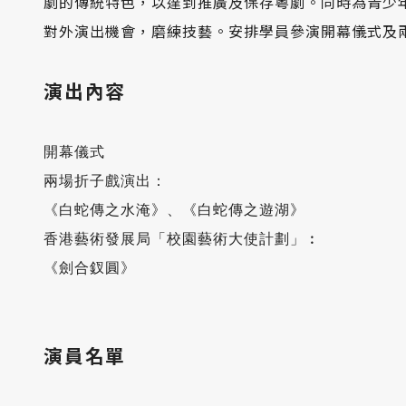
劇的傳統特色，以達到推廣及保存粵劇。同時為青少
對外演出機會，磨練技藝。安排學員參演開幕儀式及
演出內容
開幕儀式

兩場折子戲演出：

《白蛇傳之水淹》、《白蛇傳之遊湖》

香港藝術發展局「校園藝術大使計劃」︰

《劍合釵圓》

演員名單