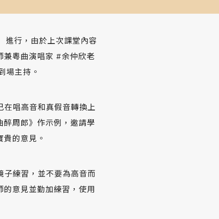
六）進行，由於上次課堂內容
兼粵曲演唱家 #余仲欣老
到場主持。
自己在唱高音和真假音轉換上
曲醉周郎》作示例，邀請學
寶貴的意見。
著鏡子練習，並不要為高音而
師的意見並勤加練習，使用