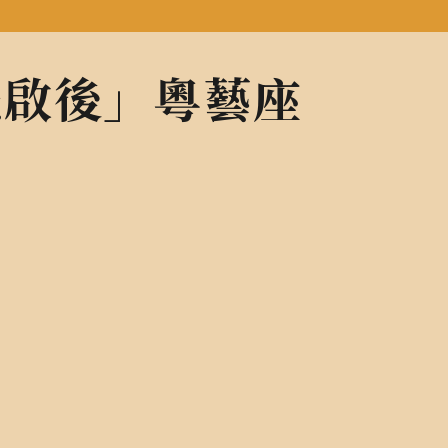
承先啟後」粵藝座