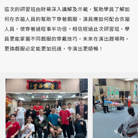
這次的研習班由財哥深入講解及示範，幫助學員了解如
何在衣箱人員的幫助下穿著戲服，演員應如何配合衣箱
人員，使穿著過程事半功倍。相信經過此次研習班，學
員更能掌握不同戲服的穿戴技巧，未來在演出趕場時，
更換戲服必定能更加迅速，令演出更順暢！󠀠