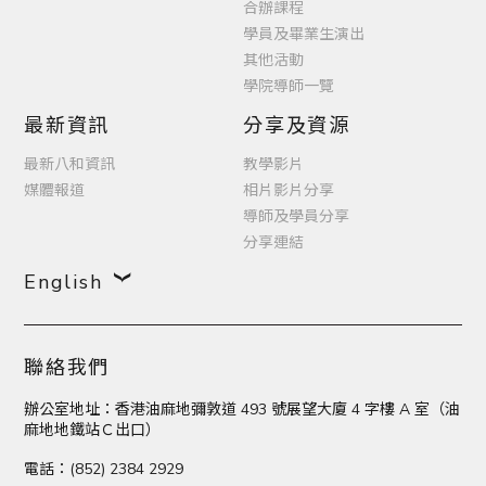
合辦課程
學員及畢業生演出
其他活動
學院導師一覽
最新資訊
分享及資源
最新八和資訊
教學影片
媒體報道
相片影片分享
導師及學員分享
分享連結
English
聯絡我們
辦公室地址：香港油麻地彌敦道 493 號展望大廈 4 字樓 A 室（油
麻地地鐵站Ｃ出口）
電話：(852) 2384 2929