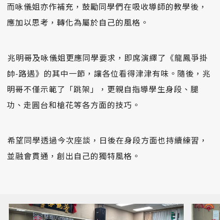
而咏儀姐亦作補充，鼓勵同學們在吸收導師的教學後，
應加以思考，轉化為屬於自己的風格。
󠀠兆明哥及咏儀姐更應同學要求，即席演繹了《龍鳳爭掛
帥-路遇》的其中一節，讓各位看得津津有味。隨後，兆
明哥不僅示範了「跳架」，更親自指導學生身段、腿
功、走圓台和槍花等各方面的技巧。
󠀠希望同學透過今次座談，日後在身段方面也持續練習，
並融會貫通，創出自己的獨特風格。