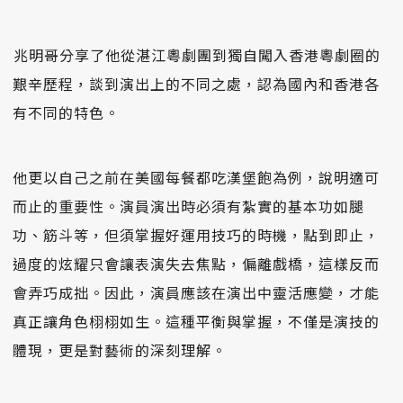
󠀠兆明哥分享了他從湛江粵劇團到獨自闖入香港粵劇圈的
艱辛歷程，談到演出上的不同之處，認為國內和香港各
有不同的特色。
他更以自己之前在美國每餐都吃漢堡飽為例，說明適可
而止的重要性。演員演出時必須有紮實的基本功如腿
功、筋斗等，但須掌握好運用技巧的時機，點到即止，
過度的炫耀只會讓表演失去焦點，偏離戲橋，這樣反而
會弄巧成拙。因此，演員應該在演出中靈活應變，才能
真正讓角色栩栩如生。這種平衡與掌握，不僅是演技的
體現，更是對藝術的深刻理解。