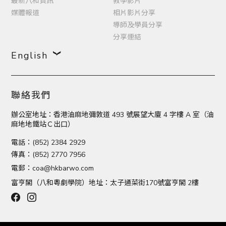
最新八和資訊
教學影片
媒體報道
相片影片分享
導師及學員分享
分享連結
English
聯絡我們
辦公室地址：香港油麻地彌敦道 493 號展望大廈 4 字樓 A 室（油
麻地地鐵站Ｃ出口）
電話：(852) 2384 2929
傳真：(852) 2770 7956
電郵：
coa@hkbarwo.com
富亨閣（八和粵劇學院）地址：太子通菜街170號富亨閣 2樓