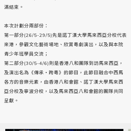
滿結束。
󠀠
本次計劃分兩部份：
第一部分(26/5-29/5)先是諾丁漢大學馬來西亞分校代表
來港，參觀文化藝術場地、欣賞粵劇演出，以及與本院
青少年班學員交流；
第二部分(30/5-4/6)則是香港八和團隊到訪馬來西亞，
及演出名為《傳承‧跨粵》的節目，此節目融合中西馬
各方的音樂元素，由香港八和會館、諾丁漢大學馬來西
亞分校及寧波分校，以及馬來西亞八和會館的團隊共同
呈獻。