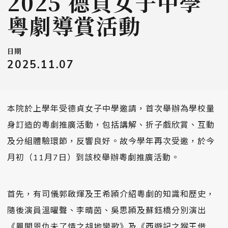
2025 德貞女子中學
粵劇導賞活動
日期
2025.11.07
本院於上學年受德貞女子中學邀請，首次舉辦為學校量
身訂造的粵劇推廣活動，包括講解、折子戲欣賞、互動
及分組體驗環節，反響良好。故今學年再次受邀，於今
月初（11月7日）到該校舉辦粵劇推廣活動。
首先，有司儀郭啟煇及王希頴介紹粵劇的知識和歷史，
隨後演員溫曜聲、李晴茵、吳思頴及蘇鈺橋分別演出
《鳳閣恩仇未了情之胡地蠻歌》及《西遊記之猴王借