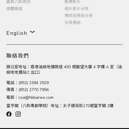
最新八和資訊
教學影片
媒體報道
相片影片分享
導師及學員分享
分享連結
English
聯絡我們
辦公室地址：香港油麻地彌敦道 493 號展望大廈 4 字樓 A 室（油
麻地地鐵站Ｃ出口）
電話：(852) 2384 2929
傳真：(852) 2770 7956
電郵：
coa@hkbarwo.com
富亨閣（八和粵劇學院）地址：太子通菜街170號富亨閣 2樓