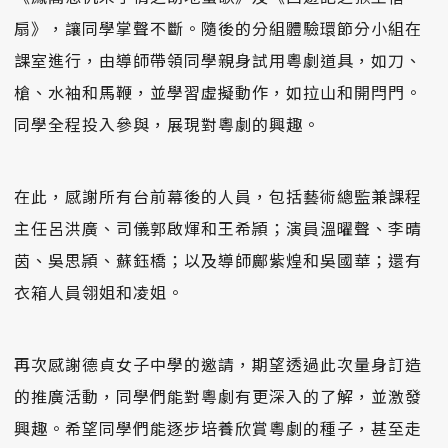
扇》，讓同學掌聲不斷。隨後的分組體驗環節分小組在
課室進行，由導師帶領同學親身試用粵劇道具，如刀、
槍、水袖和馬鞭，並學習虛擬動作，如拉山和開閂門。
同學全程投入參與，展現對粵劇的興趣。
在此，感謝所有台前幕後的人員，包括藝術總監兼課程
主任呂洪廣、司儀郭啟煇和王希頴；演員溫曜聲、李晴
茵、吳思頴、蘇鈺橋；以及導師鄺紫煌和吳國華；還有
衣箱人員翎姐和凌姐。
再次感謝德貞女子中學的邀請，期望透過此次量身訂造
的推廣活動，同學們能對粵劇有更深入的了解，並激發
興趣。希望同學們能逐步培養欣賞粵劇的種子，甚至走